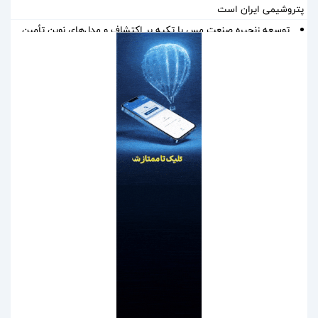
پتروشیمی ایران است
توسعه زنجیره صنعت مس با تکیه بر اکتشاف و مدل‌های نوین تأمین
مالی
ایران، شریک راهبردی اتحادیه اقتصادی اوراسیا در مسیر توسعه تجارت
و همگرایی منطقه‌ای
پرداخت مطالبات بازنشستگان در اولویت تأمین اجتماعی؛ پیگیری برای
تأمین منابع ادامه دارد
نشست هم افزایی ستاد اربعین بیمه ایران و سازمان حج و زیارت برگزار
شد
کارآمدی ستاد در ترازوی برنامه تحول و اقتصاد تورمی
استفاده از شاخص قیمت سنگ‌آهن مبتنی بر یوان به جای شاخص‌های
دلاری
آخرین سود ۲۷.۷ درصدی «اندوخته توسعه صادرات آرمانی» واریز شد؛
نرخ جدید ۲۹.۱ درصد
آغاز مرحله جدید کالابرگ از ۱۵ مردادماه
PetroCVC؛ ابزار مدیریت ریسک فناوری برای هلدینگ