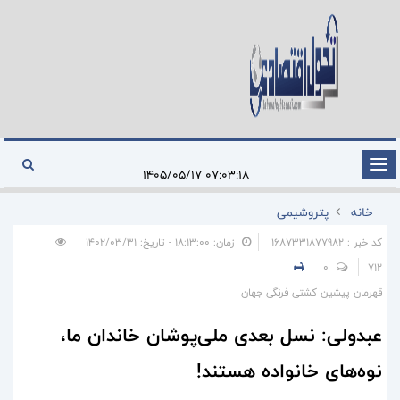
تغییر
۰۷:۰۳:۱۸ ۱۴۰۵/۰۵/۱۷
وضعیت
خانه
پتروشیمی
ناوبری
کد خبر : 1687331877982
زمان: ۱۸:۱۳:۰۰ - تاریخ: ۱۴۰۲/۰۳/۳۱
0
712
قهرمان پیشین کشتی فرنگی جهان
عبدولی: نسل بعدی ملی‌پوشان خاندان ما،
نوه‌های خانواده هستند!